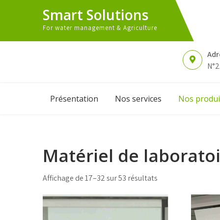
Skip
Smart Solutions
to
content
For water management & Agriculture
Adr
N°2
Présentation
Nos services
Nos produi
Matériel de laborato
Affichage de 17–32 sur 53 résultats