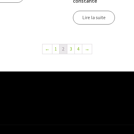
constante
Lire la suite
←
1
2
3
4
→