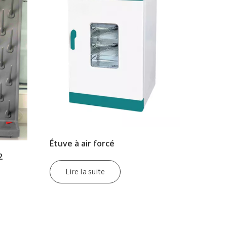
Étuve à air forcé
2
Lire la suite