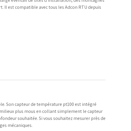
n large éventail de sites d’installation, des montagnes
t. Il est compatible avec tous les Adcon RTU depuis
le. Son capteur de température pt100 est intégré
 milieux plus mous en collant simplement le capteur
rofondeur souhaitée. Si vous souhaitez mesurer près de
ages mécaniques.