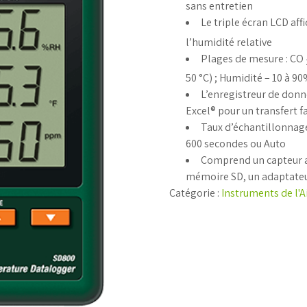
sans entretien
Le triple écran LCD af
l’humidité relative
Plages de mesure : CO
50 °C) ; Humidité – 10 à 
L’enregistreur de donn
Excel® pour un transfert f
Taux d’échantillonnage 
600 secondes ou Auto
Comprend un capteur av
mémoire SD, un adaptateu
Catégorie :
Instruments de l'A