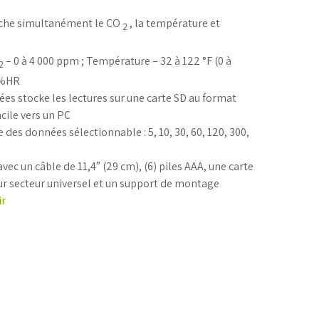
fiche simultanément le CO
, la température et
2
– 0 à 4 000 ppm ; Température – 32 à 122 °F (0 à
2
90%HR
ées stocke les lectures sur une carte SD au format
acile vers un PC
des données sélectionnable : 5, 10, 30, 60, 120, 300,
ec un câble de 11,4″ (29 cm), (6) piles AAA, une carte
r secteur universel et un support de montage
ir