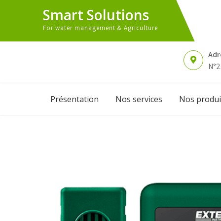
Skip
Smart Solutions
to
content
For water management & Agriculture
Adr
N°2
Présentation
Nos services
Nos produi