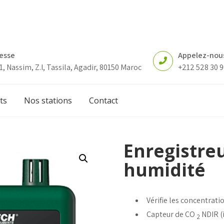
esse
Appelez-nou
1, Nassim, Z.I, Tassila, Agadir, 80150 Maroc
+212 528 30 9
ts
Nos stations
Contact
Enregistre
humidité
Vérifie les concentrat
Capteur de CO
NDIR (
2